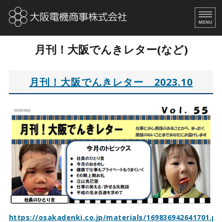
大阪電機商事株式会社｜
ビル
月刊！大阪でんきレター(など)
ホーム
取扱商品
月刊！大阪でんきレター 2023.10
会社概要
求人情報
月刊！大阪でんきレター
https://osakadenki.co.jp/materials/169836942641701.pd