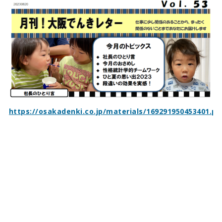
https://osakadenki.co.jp/materials/169291950453401.pd