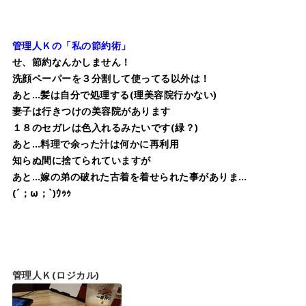
管理人Ｋの「私の節約術」
せ、節約なんかしません！
洗顔ペーパーを３分割して使ってる以外は！
あと…髪は自分で処理する(理美容院行かない)
妻子は行きつけの美容院があります
１８のセガレは色入れるみたいです(緑？)
あと…料理で余った汁は何かに再利用
知らぬ間に捨てられていますが
あと…嫁の弟の破れた古着を着せられた事がありま…
(´；ω；`)ｳｩｩ
管理人Ｋ(ロジカル)