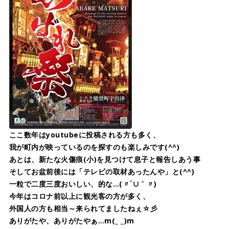
ここ数年はyoutubeに投稿される方も多く、
我が町内が映っているのを探すのも楽しみです(^^)
あとは、新たな火傷痕(小)を見つけて息子と報告しあう事
そしてお盆前後には「テレビの取材あったんや」と(^^)
一粒で二度三度おいしい、的な…(〃´∪｀〃)ゞ
今年はコロナ前以上に観光客の方が多く、
外国人の方も相当～来られてましたねぇ☆彡
ありがたや、ありがたやぁ…m(_ _)m