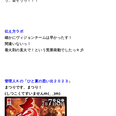
う、旨そうっ！！！
伝え方ラボ
確かにヴィジョンチームは早かったす！
間違いないっ！
着火剤の直火で！という荒業発動でしたっ☆彡
管理人Ｋの「ひと夏の思い出２０２３」
まつりです、まつり！
(しつこくてすいませんm(_ _)m)