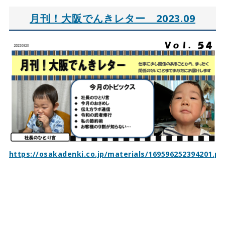
月刊！大阪でんきレター 2023.09
https://osakadenki.co.jp/materials/169596252394201.pd