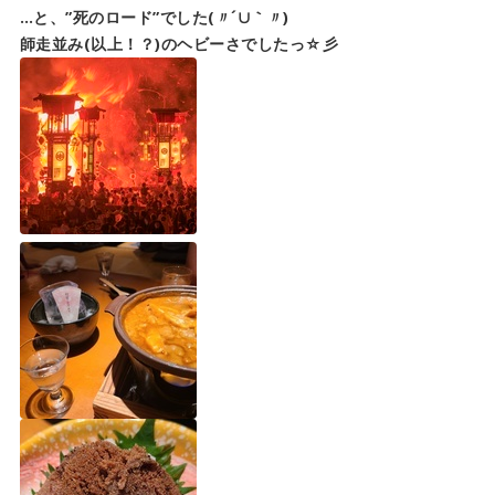
​​​​​​…と、”死のロード”でした(〃´∪｀〃)ゞ
師走並み(以上！？)のヘビーさでしたっ☆彡