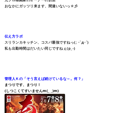
おなかにガッツリ来ます、間違いないっ☆彡
伝え方ラボ
スリランカキッチン、コスパ最強ですねっ(; ･`д･´)
私も出勤時間はだいたい同じですねぇ(p_-)​​​
管理人Ｋの「そう言えば続けているな～。何？」
まつりです、まつり！
(しつこくてすいませんm(_ _)m)