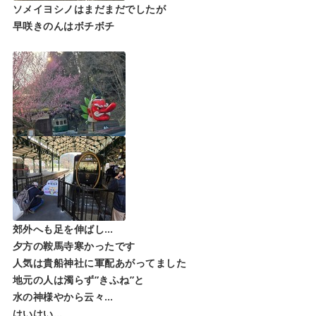
ソメイヨシノはまだまだでしたが
早咲きのんはボチボチ
郊外へも足を伸ばし…
夕方の鞍馬寺寒かったです
人気は貴船神社に軍配あがってました
地元の人は濁らず”きふね”と
水の神様やから云々…
はいはい…