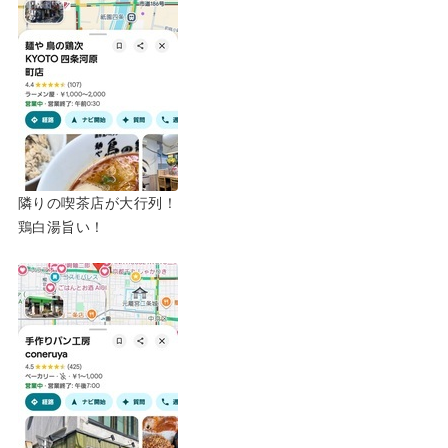
隣りの喫茶店が大行列！
鶏白湯旨い！