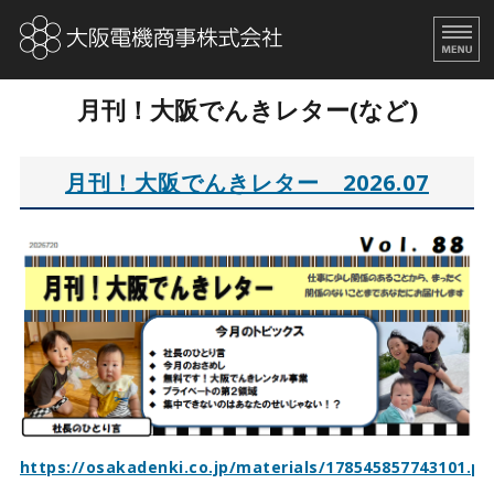
大阪電機商事株式会社｜
ビル
月刊！大阪でんきレター(など)
ホーム
取扱商品
月刊！大阪でんきレター 2026.07
会社概要
求人情報
月刊！大阪でんきレター
https://osakadenki.co.jp/materials/178545857743101.pd