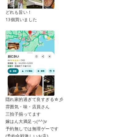
どれも旨い！
13個買いました
隠れ家的過ぎて良すぎる☆彡
雰囲気・味・店員さん
三拍子揃ってます
嫁はん大満足っ(^^)v
予約無しでは無理ゲーです
(予約合戦激しいお店)