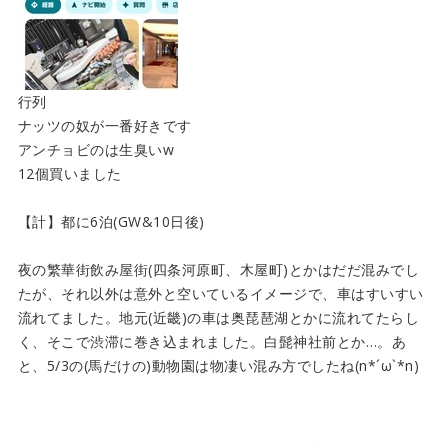
行列
ナッツの奴が一番好きです
アンチョビのは生臭いw
12個買いました
【計】都に6泊(GW&10日後)
夜の繁華街飲み屋街(四条河原町、木屋町)とかはだだ混みでし
たが、それ以外は意外と空いているイメージで、車はすいすい
流れてました。地元(近畿)の車は奥琵琶湖とかに流れてたらし
く、そこで渋滞に巻き込まれました。白髭神社前とか…。あ
と、5/3の(馬だけの)動物園は物凄い混み方でしたね(n*´ω`*n)