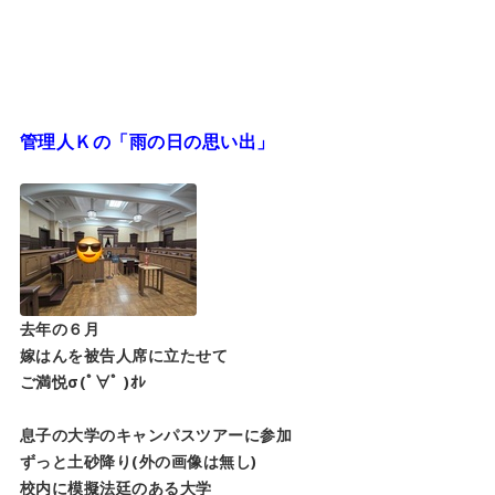
管理人Ｋの「雨の日の思い出」
去年の６月
嫁はんを被告人席に立たせて
ご満悦σ(ﾟ∀ﾟ )ｵﾚ
息子の大学のキャンパスツアーに参加
ずっと土砂降り(外の画像は無し)
校内に模擬法廷のある大学