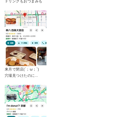
ドリンクもおつまみも
来月で閉店(´；ω；`)
穴場見つけたのに…