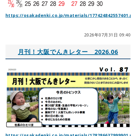
https://osakadenki.co.jp/materials/177424842557401.pd
2026年07月31日 09:40
月刊！大阪でんきレター 2026.06
https://osakadenki.co.jp/materials/178286637999901.pd