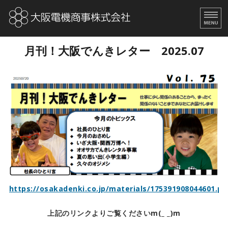
大阪電機商事株式会社｜
ビル
月刊！大阪でんきレター 2025.07
ホーム
取扱商品
会社概要
求人情報
月刊！大阪でんきレター
https://osakadenki.co.jp/materials/175391908044601.pd
上記のリンクよりご覧くださいm(_ _)m