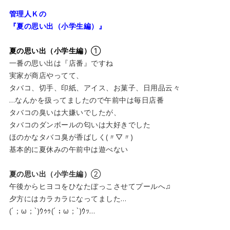
管理人Ｋの
『夏の思い出（小学生編）』
夏の思い出（小学生編）
①
一番の思い出は『店番』ですね
実家が商店やってて、
タバコ、切手、印紙、アイス、お菓子、日用品云々
…なんかを扱ってましたので午前中は毎日店番
タバコの臭いは大嫌いでしたが、
タバコのダンボールの匂いは大好きでした
ほのかなタバコ臭が香ばしく(〃▽〃)
基本的に夏休みの午前中は遊べない
夏の思い出（小学生編）
②
午後からヒヨコをひなたぼっこさせてプールへ♫
夕方にはカラカラになってました…
(´；ω；`)ｳｩｩ(´；ω；`)ｳｯ…